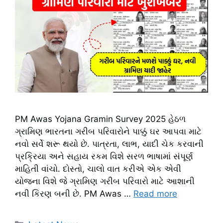
PM Awas Yojana Gramin Survey 2025 હેઠળ
ગ્રામિણ ભારતના ગરીબ પરિવારોને પાક્કું ઘર આપવા માટે
નવો સર્વે શરૂ થયો છે. પાત્રતા, લાભ, યાદી ચેક કરવાની
પ્રક્રિયા અને સહાય રકમ વિશે સરળ ભાષામાં સંપૂર્ણ
માહિતી વાંચો. દોસ્તો, ચાલો વાત કરીએ એક એવી
યોજના વિશે જે ગ્રામિણ ગરીબ પરિવારો માટે આશાની
નવી કિરણ બની છે. PM Awas …
Read more
Categories