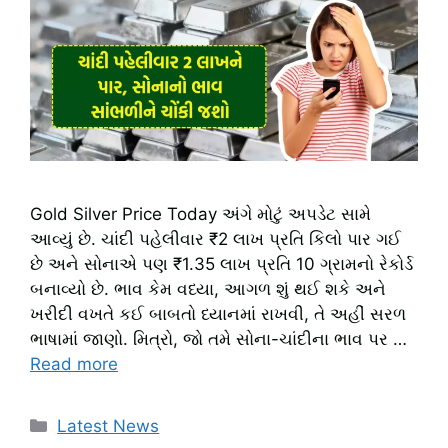
Gold Silver Price Today અંગે મોટું અપડેટ સામે
આવ્યું છે. ચાંદી પહેલીવાર ₹2 લાખ પ્રતિ કિલો પાર ગઈ
છે અને સોનાએ પણ ₹1.35 લાખ પ્રતિ 10 ગ્રામનો રેકોર્ડ
બનાવ્યો છે. ભાવ કેમ વધ્યા, આગળ શું થઈ શકે અને
ખરીદી વખતે કઈ બાબતો ધ્યાનમાં રાખવી, તે અહીં સરળ
ભાષામાં જાણો. મિત્રો, જો તમે સોના-ચાંદીના ભાવ પર …
Read more
Categories
Latest News