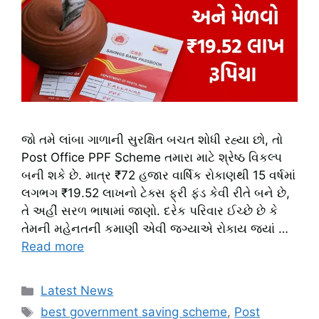
જો તમે લાંબા ગાળાની સુરક્ષિત બચત શોધી રહ્યા છો, તો
Post Office PPF Scheme તમારા માટે શ્રેષ્ઠ વિકલ્પ
બની શકે છે. માત્ર ₹72 હજાર વાર્ષિક રોકાણથી 15 વર્ષમાં
લગભગ ₹19.52 લાખનો ટેક્સ ફ્રી ફંડ કેવી રીતે બને છે,
તે અહીં સરળ ભાષામાં જાણો. દરેક પરિવાર ઈચ્છે છે કે
તેમની મહેનતની કમાણી એવી જગ્યાએ રોકાય જ્યાં …
Read more
Categories
Latest News
Tags
best government saving scheme
,
Post