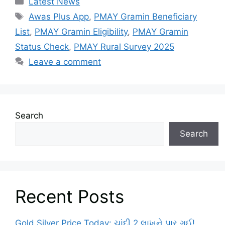
Latest News
Tags
Awas Plus App
,
PMAY Gramin Beneficiary
List
,
PMAY Gramin Eligibility
,
PMAY Gramin
Status Check
,
PMAY Rural Survey 2025
Leave a comment
Search
Search
Recent Posts
Gold Silver Price Today: ચાંદી 2 લાખને પાર ગઈ!